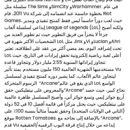
سلسلة مثل The Sims وSimCity وWarhammer. في عام
2011، قام Vu بخطوة حاسمة عند انضمامه إلى شركة Riot
Games، حيث لعب دوراً حاسماً ليس فقط كمنتج تنفيذي ومدير
إبداعي لسلسلة ألعاب League of Legends (LoL) ولكنه أصبح
جزءاً لا يتجزأ من فريق التطوير حيث تم تطوير العديد من
الشخصيات الأكثر شهرة في LoL مثل Jinx وVi وLucian وAhri
تحت إشرافه. اليوم، بعد مضي أكثر من عقد على انطلاقته، تعتبر
LoL أعلى لعبة رياضية إلكترونية تحقق إيرادات في التاريخ، حيث
تتجاوز إيراداتها السنوية 2.55 مليار دولار وتتجاوز قاعدة
مستخدميها الشهرية العالمية 150 مليون مستخدم. يمتد تأثير Vu
ليتجاوز عالم الألعاب، كما يشير دوره كمنتج تنفيذي لمسلسل
الرسوم المتحركة “Arcane”الذي يقع في عالم LoL الواسع
والمعروض على نيتفليكس. حقق”Arcane” نجاح كبير، حيث حصد
أربع جوائز إيمي وتسع جوائز أني، وأصبح المسلسل ظاهرة عالمية
على نيتفليكس، حيث يحتل مركزاً في قائمة أفضل 10 في 52 دولة
(الثاني في الولايات المتحدة) وحقق تقييماً مثالياً بنسبة 100٪ على
موقع Rotten Tomatoes. بالإضافة إلى نجاحه مع “Arcane”،
قدم Vu إبداعه من خلال إنتاج فرقة البوب الرقمية/الحقيقية