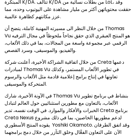
المبتكرة K/DA. تتألف K/DA من بطلات نسائية من LoL، وقد
حققت محتوياتهن أكثر من مليار مشاهدة على اليوتيوب وحده، مما
عزز مكانتهم كظاهرة عالمية.
من خلال النظر الى مسيرته المهنية كاملة، يتضح أن Thomas
Vu هو المنتج العبقري الذي حقق نجاحاً ملحوظاً في مجال الترفيه
الرقمي عبر مجموعة واسعة من المجالات، بما في ذلك الألعاب،
والفيديو، والموسيقى، وسرد القصص.
من خلال اتفاقية الشراكة الأخيرة، أعلنت شركة Creta دعمها
لمبادرات Thomas Vu في تطوير الألعاب المستمر، وكذلك
تعاونها في إنتاج برامج إعلامية قادمة مثل الألعاب والرسوم
المتحركة والموسيقى.
في الآونة الأخيرة، شارك Thomas Vu بنشاط في برنامج تطوير
الألعاب، بالتعاون مع مطورين استثنائيين حول العالم لتبادل
الخبرات والأفكار والموارد. في الوقت نفسه، تدير Creta برنامج
Creta Nexus لدعم مطوريها الخاصين، بما في ذلك مشروع
يقوده المنتج الأسطوري Yoshiki Okamoto. وقد اتفق الطرفان
الآن على التعاون الفعَّال وخلق التآزر من خلال دمج برامجهما