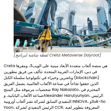
[لقطة شاشة لبرنامج Creta Metaverse Dayroot]
Creta هي منصة ألعاب متعددة الأبعاد مبنية على الويب3، ومقرها
في دبي، الإمارات العربية المتحدة. تتألف من فريق مطورين
وناشرين وخبراء في تكنولوجيا سلسلة الكتل (blockchain)
الذين حققوا نجاحاً في صناعة الألعاب العالمية. يشمل الفريق
شخصيات مرموقة مثل المنتج Ray Nakazato، المحترم في
صناعة الألعاب اليابانية، وAlexander Harutyunyan، الرئيس
التنفيذي السابق لشركة نشر ألعاب أوروبية INNOVA، وSuk-ho
Yoon، الرئيس التنفيذي لشركة CCR، المعروفة بتطوير لعبة