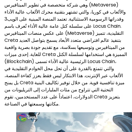
وهي شركة متخصصة في تطوير الميتافيرس (Metaverse)
والألعاب في كوريا، والتي تشتهر بتقنية محرك الألعاب عالية الأداء
وقدراتها الرسومية الاستثنائية. تعتمد المنصة المبنية على الويب3
على سلسلة كتل عامة عالية الأداء تُعرف باسم Locus Chain.
على عكس منصات الميتافيرس (Metaverse) التقليدية، تتميز
Creta بتنفيذ عالم افتراضي متعدد الأبعاد يسمح بتواصل العديد
من الميتافيرس وتوسيعها بسلاسة، مع تقديم جودة بصرية واقعية
للغاية. إحدى ميزات Creta المميزة هي استخدامها لسلسلة الكتل
(Blockchain) الرئيسية عالية الأداء تسمى Locus Chain،
والتي تتمتع بالقدرة على أن تحل محل الخوادم التقليدية في
الألعاب عبر الإنترنت. هذا الابتكار ليس فقط يعزز كفاءة المنصة،
بل يمنح Creta ميزة تنافسية قوية. من خلال توفير تكاليف البنية
التحتية التي تتراوح من مئات المليارات إلى التريليونات من
الدولارات، اعتماداً على عدد المستخدمين، تقوم Creta بتعزيز
مكانتها وسمعتها في الصناعة.