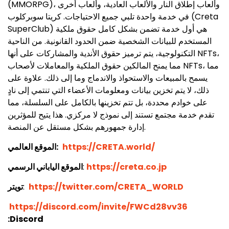
(MMORPG)، وألعاب إطلاق النار والألعاب العادية، وألعاب أخرى
في خدمة واحدة تلبي جميع الاحتياجات. كريتا سوبركلوب (Creta
SuperClub) هي أول خدمة تضمن بشكل كامل حقوق ملكية
المستخدم للبيانات الشخصية ضمن الحدود القانونية. من الناحية
التكنولوجية، يتم ترميز حقوق الأندية والمشاركات على أنها NFTs،
مما يمنح المالكين حقوق الملكية والمعاملات لأصحاب NFTs، مما
يسمح بالمبيعات والاستحواذ والاندماج وما إلى ذلك. علاوة على
ذلك، لا يتم تخزين بيانات ومعلومات الأعضاء التي تنتمي إلى نادٍ
على خوادم محددة، بل تتم تخزينها بالكامل على السلسلة، مما
تقدم خدمة مجتمع تستند إلى نموذج لا مركزي. هذا يتيح للمؤثرين
إدارة جمهورهم بشكل مستقل عن المنصة.
https://CRETA.world/
الموقع العالمي:
https://creta.co.jp
:
الموقع الياباني الرسمي
https://twitter.com/CRETA_WORLD
:
تويتر
https://discord.com/invite/FWCd28vv36
:Discord