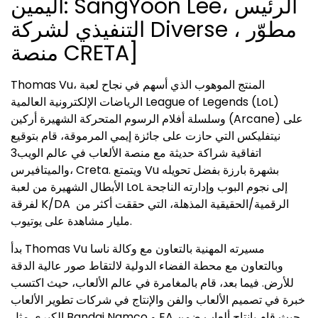
اليمين: SangYoon Lee، الرئيس
التنفيذي لشركة Diverse ، مطوّر
منصة CRETA]
Thomas Vu، المنتج الموهوب الذي أسهم في نجاح لعبة
الرياضات الإلكترونية العالمية League of Legends (LoL)
وسلسلة أفلام الرسوم المتحركة الشهيرة أركين (Arcane) على
نيتفليكس التي حازت على جائزة إيمي المرموقة، قام بتوقيع
اتفاقية شراكة حديثة مع منصة الألعاب في عالم الويب3
والميتافيرس، Creta. ويتمتع Vu بشهرة بارزة بفضل تحويله
الأبطال الشهيرة من لعبة LoL إلى نجوم البوب وإدارته الناجحة
لفرقة K/DA الرقمية/الحقيقية المذهلة، التي حققت أكثر من
مليار مشاهدة على يوتيوب.
بدأ Thomas Vu مسيرته المهنية بالتعاون مع وكالة ناسا
وبالتعاون مع محطة الفضاء الدولية لالتقاط صور عالية الدقة
للأرض. فيما بعد، قام بالمغامرة في عالم الألعاب، حيث اكتسب
خبرة في تصميم الألعاب والفن والإنتاج في شركات تطوير الألعاب
الكبرى مثل Bandai Namco و EA حيث قام بإنتاج ألعاب ضمن