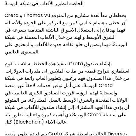
الخاصة لتطوير الألعاب في شبكة الويب3.
Creta و Thomas Vu يخططان معاً لعدة مشاريع من المتوقع
أن تحظى باهتمام عالمي كبير. مع التركيز على الجودة والأصالة،
فهما يهدفان إلى استغلال الأسواق الناشئة المتنامية بسرعة في
الشرق الأوسط والهند من خلال الألعاب المذهلة في شبكة
الويب3. فهما يتصوران خلق ثقافة جديدة للألعاب والمحتوى على
المستوى العالمي.
لتنفيذ هذه الخطط بسلاسة، تقوم Creta بإنشاء صندوق
استثماري تتراوح قيمته من مئات الملايين إلى مليارات الدولارات.
من خلال هذا الصندوق،فهم يرغبون بتطوير ألعاب رائعة في شبكة
الويب3، على أمل توفير خدمات لاحقاً عبر منصة Creta.
واستجابةً لهذه الرؤية، قررت الصناديق الكبرى العالمية في
الولايات المتحدة والشرق الأوسط بالفعل المشاركة. من المتوقع
أن يؤدي هذا الجهد المشترك إلى إنشاء صندوق للألعاب في شبكة
الويب3 ذي أهمية كبيرة وفعالية، تطور بيئة Creta على سلسلة
كتل (Blockchain) عالية الأداء.
يتم قيادة تطوير منصة Creta الحالية بواسطة شركة Diverse،