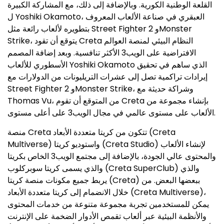
القلعة الوطنية الكورية. وبالإضافة إلى ذلك، مع المشاركة الكبيرة
ل Yoshiki Okamoto، العبقري في صناعة الألعاب المعروف
بتطويره لألعاب رائعة مثل Street Fighter 2 وMonster
Strike، يتوقع أن تقود Creta النظام البيئي لمنصة العوالم
الافتراضية على الويب3 الأكثر تنافسية. وبعد إضافة المصمم
الأسطوري للألعاب Yoshiki Okamoto الذي ساهم في تحقيق
إيرادات تراكمية تصل إلى عشرات التريليونات من الدولارات مع
Street Fighter 2 وMonster Strike، وشراكة حديثة مع
Thomas Vu، من المتوقع أن تقوم Creta بإنشاء مجموعة من
الألعاب على مستوى عالمي في مجال الويب3 على أعلى مستوى.
منصة Creta تتكون من كريتا متعددة الأبعاد (Creta
Multiverse) واستوديو كريتا (Creta Studio) لإنشاء الألعاب
والمحتوى عالي الجودة، بالإضافة إلى مجتمع الويب3 الخاص بكريتا
والذي يسمى كريتا سوبركلوب (Creta SuperClub) والذي
يربط جميع مكونات منصة كريتا (Creta) ببعضها البعض. من
خلال الانضمام إلى كريتا متعددة الأبعاد (Creta Multiverse)،
يمكن للمستخدمين تجربة مجموعة متنوعة من خدمات المحتوى
والأنظمة البيئية عبر ألعاب تقمص الأدوار الضخمة على الإنترنت